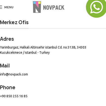
MENU
Merkez Ofis
Adres
Yarimburgaz, Halkali Altinsehir istanbul Cd. no:313B, 34303
Kucukcekmece / istanbul - Turkey
Mail
info@novpack.com
Phone
+90 850 255 16 85