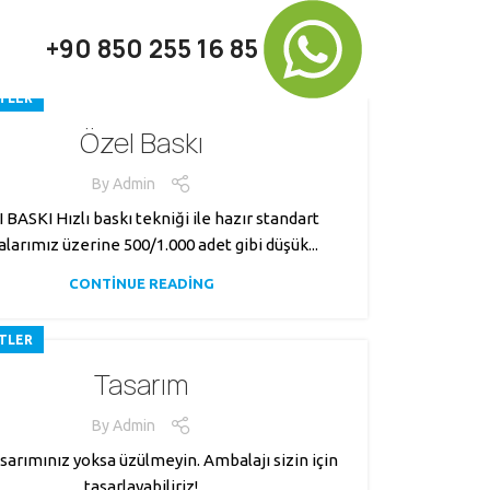
+90 850 255 16 85
TLER
Özel Baskı
By
Admin
 BASKI Hızlı baskı tekniği ile hazır standart
alarımız üzerine 500/1.000 adet gibi düşük...
CONTINUE READING
TLER
Tasarım
By
Admin
sarımınız yoksa üzülmeyin. Ambalajı sizin için
tasarlayabiliriz!