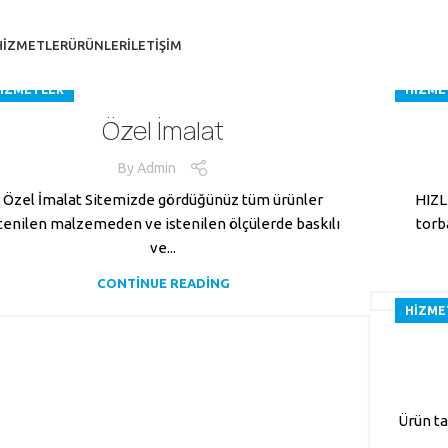
HIZMETLER
ÜRÜNLER
İLETIŞIM
IZMETLER
HIZME
Özel İmalat
By
Admin
Özel İmalat Sitemizde gördüğünüz tüm ürünler
HIZLI
tenilen malzemeden ve istenilen ölçülerde baskılı
torb
ve...
CONTINUE READING
HIZME
Ürün ta