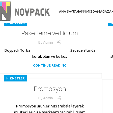
ANA SAYFA
HAKKIMIZDA
MAĞAZA
HIZMETLER
H
Paketleme ve Dolum
By
Admin
Doypack Torba : Sadece altında
körük olan ve bu kö...
is
CONTINUE READING
HIZMETLER
Promosyon
By
Admin
Promosyon ürünlerinizi ambalajlayarak
müşterilerinize markanızı tanıtabilirsiniz.